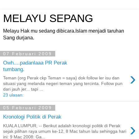
MELAYU SEPANG
Melayu Hak mu sedang dibicara.Islam menjadi taruhan
Sang durjana.
07 Februari 2009
Owh....padanlaaa PR Perak
tumbang.
›
Teman (org Perak ckp Teman = saya) dok follow ler isu dan
situasi yang melanda negeri teman yang tercinta. Follow pun
dari jauh jer... tapi ...
23 ulasan:
05 Februari 2009
Kronologi Politik di Perak
›
KUALA LUMPUR, -- Berikut adalah kronologi politik di Perak
sejak pilihan raya umum ke-12, 8 Mac tahun lalu sehingga hari
ini: 9 Mac 2008: Ga...