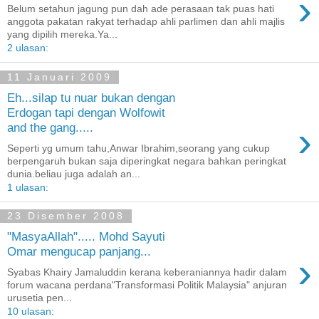
›
Belum setahun jagung pun dah ade perasaan tak puas hati
anggota pakatan rakyat terhadap ahli parlimen dan ahli majlis
yang dipilih mereka.Ya...
2 ulasan:
11 Januari 2009
Eh...silap tu nuar bukan dengan
Erdogan tapi dengan Wolfowit
›
and the gang.....
Seperti yg umum tahu,Anwar Ibrahim,seorang yang cukup
berpengaruh bukan saja diperingkat negara bahkan peringkat
dunia.beliau juga adalah an...
1 ulasan:
23 Disember 2008
"MasyaAllah"..... Mohd Sayuti
Omar mengucap panjang...
›
Syabas Khairy Jamaluddin kerana keberaniannya hadir dalam
forum wacana perdana"Transformasi Politik Malaysia" anjuran
urusetia pen...
10 ulasan: